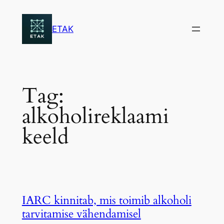
Skip
to
ETAK
content
Tag:
alkoholireklaami
keeld
IARC kinnitab, mis toimib alkoholi
tarvitamise vähendamisel