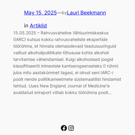
May 15, 2025
—
Lauri Beekmann
by
in
Artiklid
15.05.2025 – Rahvusvaheline Vähiuurimiskeskus
(IARC) kutsus kokku rahvusvaheliste ekspertide
töörühma, et hinnata olemasolevaid teadusuuringuid
valitud alkoholipoliitikate tõhususe kohta alkoholi
tarvitamise vähendamisel. Kuigi alkohoolsed joogid
klassifitseeriti inimestele kantserogeenseteks (I rühm)
juba mitu aastakümmet tagasi, ei olnud seni IARC-i
poolt nende poliitikameetmete süstemaatilist hindamist
tehtud. Uues New England Journal of Medicine’is
avaldatud eriraport võtab kokku töörühma poolt…
Facebook
Instagram