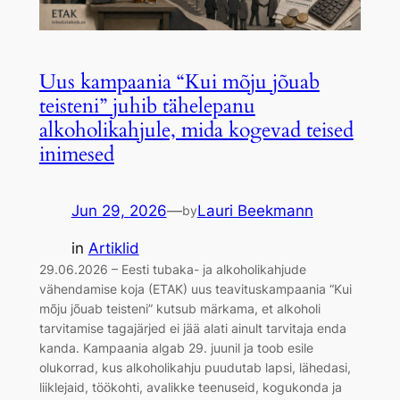
Uus kampaania “Kui mõju jõuab
teisteni” juhib tähelepanu
alkoholikahjule, mida kogevad teised
inimesed
Jun 29, 2026
—
Lauri Beekmann
by
in
Artiklid
29.06.2026 – Eesti tubaka- ja alkoholikahjude
vähendamise koja (ETAK) uus teavituskampaania “Kui
mõju jõuab teisteni” kutsub märkama, et alkoholi
tarvitamise tagajärjed ei jää alati ainult tarvitaja enda
kanda. Kampaania algab 29. juunil ja toob esile
olukorrad, kus alkoholikahju puudutab lapsi, lähedasi,
liiklejaid, töökohti, avalikke teenuseid, kogukonda ja