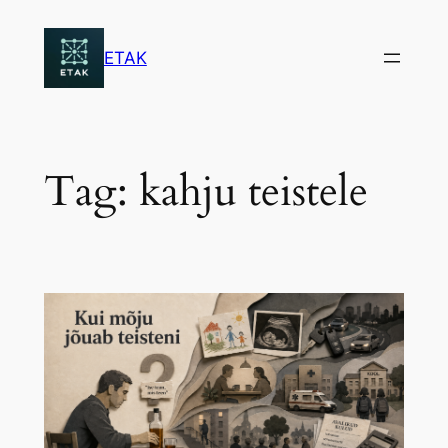
Skip
to
ETAK
content
Tag:
kahju teistele