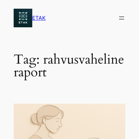
Skip
to
ETAK
content
Tag:
rahvusvaheline
raport