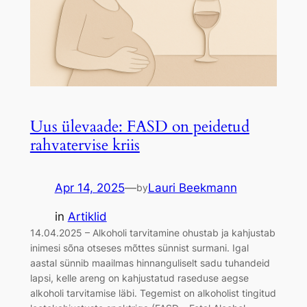
Uus ülevaade: FASD on peidetud
rahvatervise kriis
Apr 14, 2025
—
Lauri Beekmann
by
in
Artiklid
14.04.2025 – Alkoholi tarvitamine ohustab ja kahjustab
inimesi sõna otseses mõttes sünnist surmani. Igal
aastal sünnib maailmas hinnanguliselt sadu tuhandeid
lapsi, kelle areng on kahjustatud raseduse aegse
alkoholi tarvitamise läbi. Tegemist on alkoholist tingitud