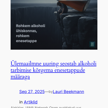
Ülemaailmne uuring seostab alkoholi
tarbimise kõrgema enesetappude
määraga
Sep 27, 2025
—
Lauri Beekmann
by
in
Artiklid
Ajakirjas JAMA Network Open avaldatud uus