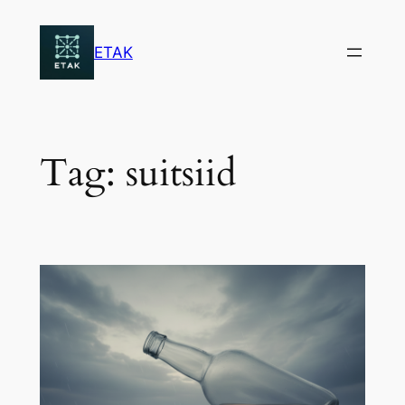
Skip
to
ETAK
content
Tag:
suitsiid