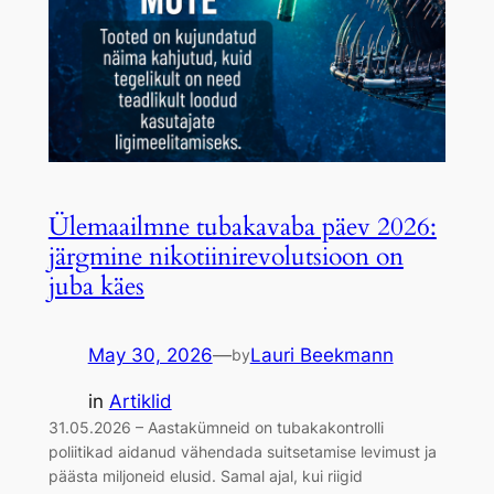
Ülemaailmne tubakavaba päev 2026:
järgmine nikotiinirevolutsioon on
juba käes
May 30, 2026
—
Lauri Beekmann
by
in
Artiklid
31.05.2026 – Aastakümneid on tubakakontrolli
poliitikad aidanud vähendada suitsetamise levimust ja
päästa miljoneid elusid. Samal ajal, kui riigid