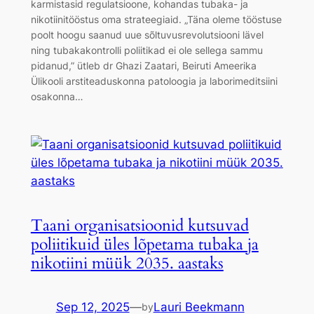
karmistasid regulatsioone, kohandas tubaka- ja
nikotiinitööstus oma strateegiaid. „Täna oleme tööstuse
poolt hoogu saanud uue sõltuvusrevolutsiooni lävel
ning tubakakontrolli poliitikad ei ole sellega sammu
pidanud,” ütleb dr Ghazi Zaatari, Beiruti Ameerika
Ülikooli arstiteaduskonna patoloogia ja laborimeditsiini
osakonna…
Taani organisatsioonid kutsuvad
poliitikuid üles lõpetama tubaka ja
nikotiini müük 2035. aastaks
Sep 12, 2025
—
Lauri Beekmann
by