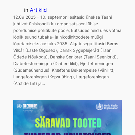
in
Artiklid
12.09.2025 – 10. septembril esitasid üheksa Taani
juhtivat ühiskondlikku organisatsiooni ühise
pöördumise poliitikute poole, kutsudes neid üles võtma
lõplik suund tubaka- ja nikotiinitoodete müügi
lõpetamiseks aastaks 2035. Algatusega liitusid Børns
Vilkår (Laste Õigused), Dansk Sygeplejeråd (Taani
Õdede Nõukogu), Danske Seniorer (Taani Seeniorid),
Diabetesforeningen (Diabeediliit), Hjerteforeningen
(Südameühendus), Kræftens Bekæmpelse (Vähiliit),
Lungeforeningen (Kopsuühing), Lægeforeningen
(Arstide Liit) ja…