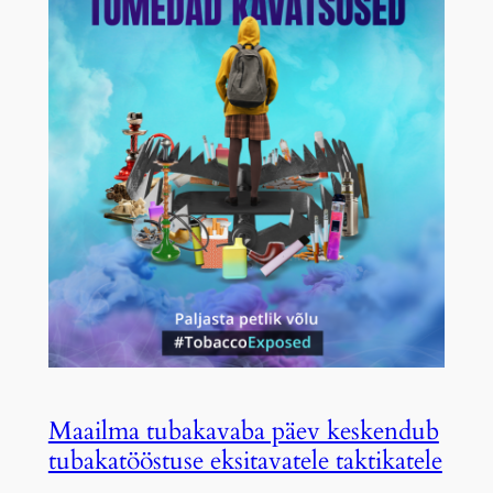
Maailma tubakavaba päev keskendub
tubakatööstuse eksitavatele taktikatele