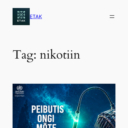
Skip
to
ETAK
content
Tag:
nikotiin