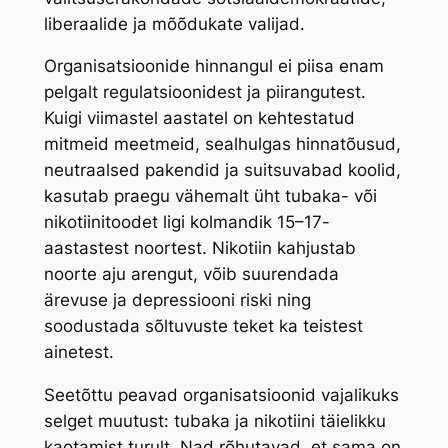
liberaalide ja mõõdukate valijad.
Organisatsioonide hinnangul ei piisa enam
pelgalt regulatsioonidest ja piirangutest.
Kuigi viimastel aastatel on kehtestatud
mitmeid meetmeid, sealhulgas hinnatõusud,
neutraalsed pakendid ja suitsuvabad koolid,
kasutab praegu vähemalt üht tubaka- või
nikotiinitoodet ligi kolmandik 15–17-
aastastest noortest. Nikotiin kahjustab
noorte aju arengut, võib suurendada
ärevuse ja depressiooni riski ning
soodustada sõltuvuste teket ka teistest
ainetest.
Seetõttu peavad organisatsioonid vajalikuks
selget muutust: tubaka ja nikotiini täielikku
kaotamist turult. Nad rõhutavad, et sama on