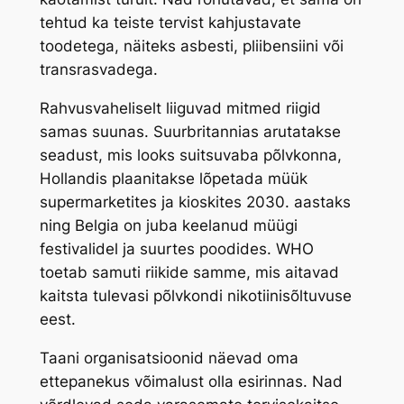
tehtud ka teiste tervist kahjustavate
toodetega, näiteks asbesti, pliibensiini või
transrasvadega.
Rahvusvaheliselt liiguvad mitmed riigid
samas suunas. Suurbritannias arutatakse
seadust, mis looks suitsuvaba põlvkonna,
Hollandis plaanitakse lõpetada müük
supermarketites ja kioskites 2030. aastaks
ning Belgia on juba keelanud müügi
festivalidel ja suurtes poodides. WHO
toetab samuti riikide samme, mis aitavad
kaitsta tulevasi põlvkondi nikotiinisõltuvuse
eest.
Taani organisatsioonid näevad oma
ettepanekus võimalust olla esirinnas. Nad