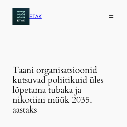
Skip
to
ETAK
content
Taani organisatsioonid
kutsuvad poliitikuid üles
lõpetama tubaka ja
nikotiini müük 2035.
aastaks