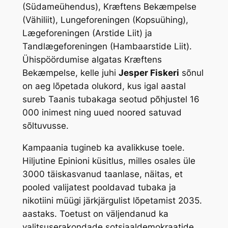
(Südameühendus), Kræftens Bekæmpelse
(Vähiliit), Lungeforeningen (Kopsuühing),
Lægeforeningen (Arstide Liit) ja
Tandlægeforeningen (Hambaarstide Liit).
Ühispöördumise algatas Kræftens
Bekæmpelse, kelle juhi
Jesper Fiskeri
sõnul
on aeg lõpetada olukord, kus igal aastal
sureb Taanis tubakaga seotud põhjustel 16
000 inimest ning uued noored satuvad
sõltuvusse.
Kampaania tugineb ka avalikkuse toele.
Hiljutine Epinioni küsitlus, milles osales üle
3000 täiskasvanud taanlase, näitas, et
pooled valijatest pooldavad tubaka ja
nikotiini müügi järkjärgulist lõpetamist 2035.
aastaks. Toetust on väljendanud ka
valitsuserakondade sotsiaaldemokraatide,