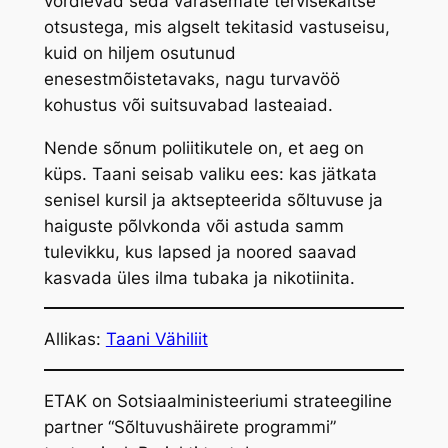
võrdlevad seda varasemate tervisekaitse
otsustega, mis algselt tekitasid vastuseisu,
kuid on hiljem osutunud
enesestmõistetavaks, nagu turvavöö
kohustus või suitsuvabad lasteaiad.
Nende sõnum poliitikutele on, et aeg on
küps. Taani seisab valiku ees: kas jätkata
senisel kursil ja aktsepteerida sõltuvuse ja
haiguste põlvkonda või astuda samm
tulevikku, kus lapsed ja noored saavad
kasvada üles ilma tubaka ja nikotiinita.
Allikas:
Taani Vähiliit
ETAK on Sotsiaalministeeriumi strateegiline
partner “Sõltuvushäirete programmi”