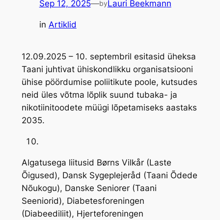
Sep 12, 2025
—
Lauri Beekmann
by
in
Artiklid
12.09.2025 – 10. septembril esitasid üheksa
Taani juhtivat ühiskondlikku organisatsiooni
ühise pöördumise poliitikute poole, kutsudes
neid üles võtma lõplik suund tubaka- ja
nikotiinitoodete müügi lõpetamiseks aastaks
2035.
Algatusega liitusid Børns Vilkår (Laste
Õigused), Dansk Sygeplejeråd (Taani Õdede
Nõukogu), Danske Seniorer (Taani
Seeniorid), Diabetesforeningen
(Diabeediliit), Hjerteforeningen