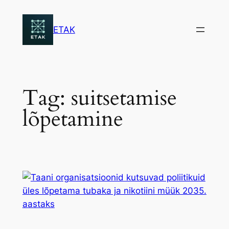
Skip
to
ETAK
content
Tag:
suitsetamise
lõpetamine