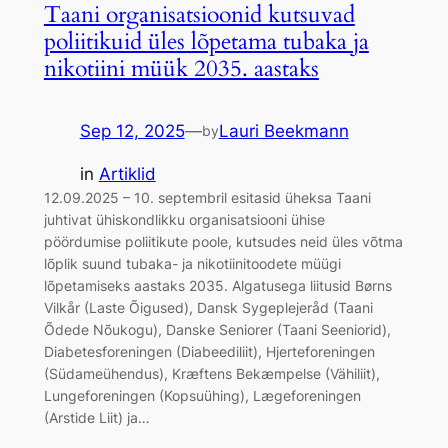
Taani organisatsioonid kutsuvad
poliitikuid üles lõpetama tubaka ja
nikotiini müük 2035. aastaks
Sep 12, 2025
—
Lauri Beekmann
by
in
Artiklid
12.09.2025 – 10. septembril esitasid üheksa Taani
juhtivat ühiskondlikku organisatsiooni ühise
pöördumise poliitikute poole, kutsudes neid üles võtma
lõplik suund tubaka- ja nikotiinitoodete müügi
lõpetamiseks aastaks 2035. Algatusega liitusid Børns
Vilkår (Laste Õigused), Dansk Sygeplejeråd (Taani
Õdede Nõukogu), Danske Seniorer (Taani Seeniorid),
Diabetesforeningen (Diabeediliit), Hjerteforeningen
(Südameühendus), Kræftens Bekæmpelse (Vähiliit),
Lungeforeningen (Kopsuühing), Lægeforeningen
(Arstide Liit) ja…