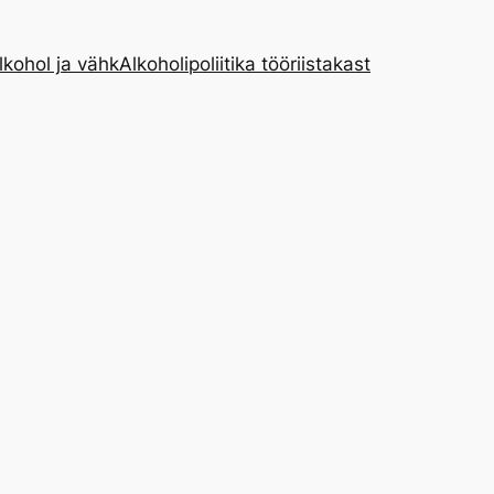
lkohol ja vähk
Alkoholipoliitika tööriistakast