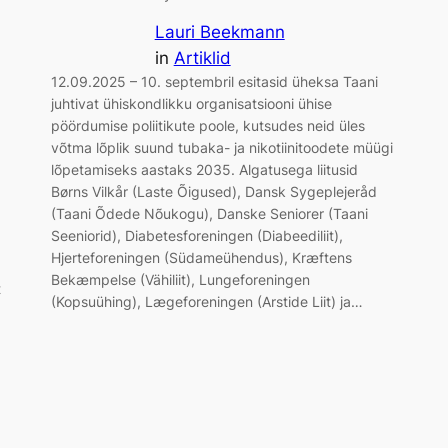
Lauri Beekmann
in
Artiklid
12.09.2025 – 10. septembril esitasid üheksa Taani
juhtivat ühiskondlikku organisatsiooni ühise
pöördumise poliitikute poole, kutsudes neid üles
võtma lõplik suund tubaka- ja nikotiinitoodete müügi
lõpetamiseks aastaks 2035. Algatusega liitusid
Børns Vilkår (Laste Õigused), Dansk Sygeplejeråd
(Taani Õdede Nõukogu), Danske Seniorer (Taani
Seeniorid), Diabetesforeningen (Diabeediliit),
Hjerteforeningen (Südameühendus), Kræftens
Bekæmpelse (Vähiliit), Lungeforeningen
t
(Kopsuühing), Lægeforeningen (Arstide Liit) ja…