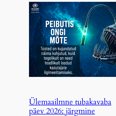
Ülemaailmne tubakavaba
päev 2026: järgmine