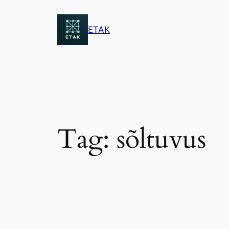
Skip
to
ETAK
content
Tag:
sõltuvus