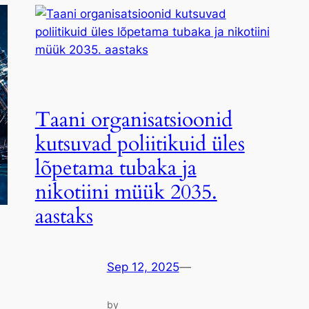
Taani organisatsioonid
kutsuvad poliitikuid üles
lõpetama tubaka ja
nikotiini müük 2035.
aastaks
Sep 12, 2025
—
by