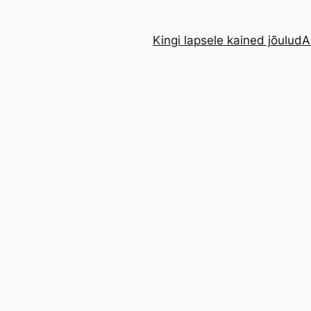
Kingi lapsele kained jõulud
A