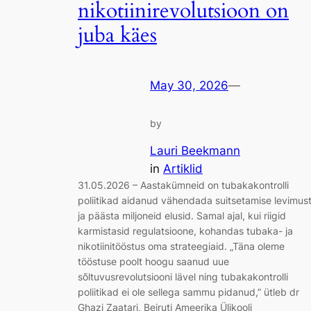
nikotiinirevolutsioon on
juba käes
May 30, 2026
—
by
Lauri Beekmann
in
Artiklid
31.05.2026 – Aastakümneid on tubakakontrolli
poliitikad aidanud vähendada suitsetamise levimus
ja päästa miljoneid elusid. Samal ajal, kui riigid
karmistasid regulatsioone, kohandas tubaka- ja
nikotiinitööstus oma strateegiaid. „Täna oleme
tööstuse poolt hoogu saanud uue
sõltuvusrevolutsiooni lävel ning tubakakontrolli
poliitikad ei ole sellega sammu pidanud,” ütleb dr
Ghazi Zaatari, Beiruti Ameerika Ülikooli