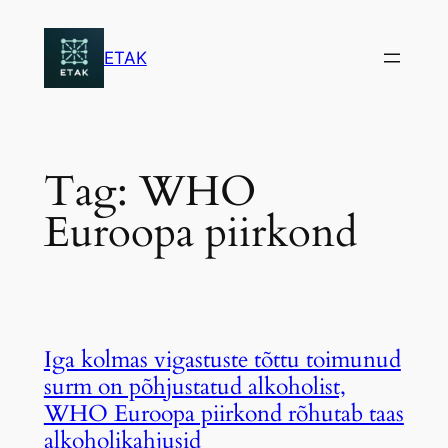
Skip
to
ETAK
content
Tag:
WHO
Euroopa piirkond
Iga kolmas vigastuste tõttu toimunud
surm on põhjustatud alkoholist,
WHO Euroopa piirkond rõhutab taas
alkoholikahjusid