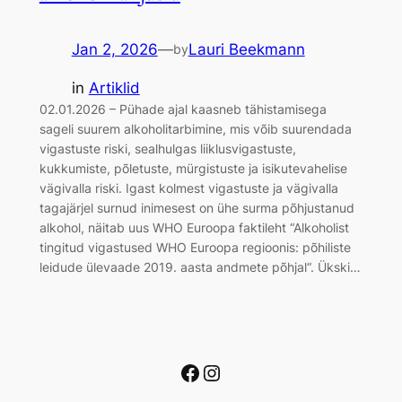
Jan 2, 2026
—
Lauri Beekmann
by
in
Artiklid
02.01.2026 – Pühade ajal kaasneb tähistamisega
sageli suurem alkoholitarbimine, mis võib suurendada
vigastuste riski, sealhulgas liiklusvigastuste,
kukkumiste, põletuste, mürgistuste ja isikutevahelise
vägivalla riski. Igast kolmest vigastuste ja vägivalla
tagajärjel surnud inimesest on ühe surma põhjustanud
alkohol, näitab uus WHO Euroopa faktileht “Alkoholist
tingitud vigastused WHO Euroopa regioonis: põhiliste
leidude ülevaade 2019. aasta andmete põhjal“. Ükski…
Facebook
Instagram