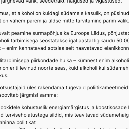
e järgnevad vähk, seedetrakti haigused ja vigastused.
mus, et alkohol on kuidagi südamele kasulik, on püsinud
t on vähem parem ja üldse mitte tarvitamine parim valik.
lt peamine surmapõhjus ka Euroopa Liidus, põhjustades 
holi tarbimisega seostatakse igal aastal ligikaudu 5
lt – enim kannatavad sotsiaalselt haavatavad elanikko
tarbimisega piirkondade hulka – kümnest enim alkoholi
e on eriti levinud noorte seas, kuid alkoholi kui südameha
kus.
otsustajaid üles rakendama tugevaid poliitikameetmeid
soovitab järgmisi samme:
jookidele kohustuslik energiamärgistus ja koostisosade 
ed tervisehoiatustega sildid, mis teavitavad südamehaigu
hinna poliitikat