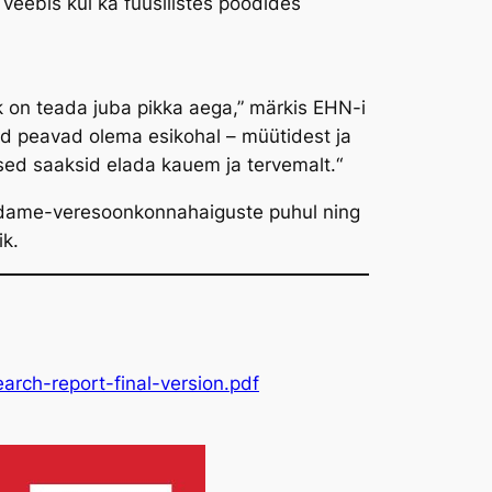
veebis kui ka füüsilistes poodides
sk on teada juba pikka aega,” märkis EHN-i
d peavad olema esikohal – müütidest ja
sed saaksid elada kauem ja tervemalt.“
südame-veresoonkonnahaiguste puhul ning
ik.
rch-report-final-version.pdf