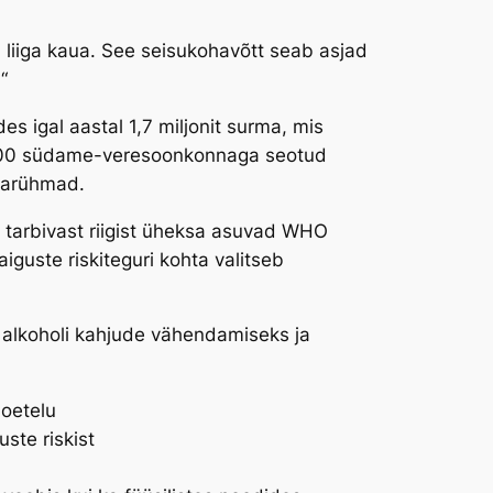
 liiga kaua. See seisukohavõtt seab asjad
“
igal aastal 1,7 miljonit surma, mis
0 000 südame-veresoonkonnaga seotud
nnarühmad.
 tarbivast riigist üheksa asuvad WHO
iguste riskiteguri kohta valitseb
 alkoholi kahjude vähendamiseks ja
loetelu
ste riskist