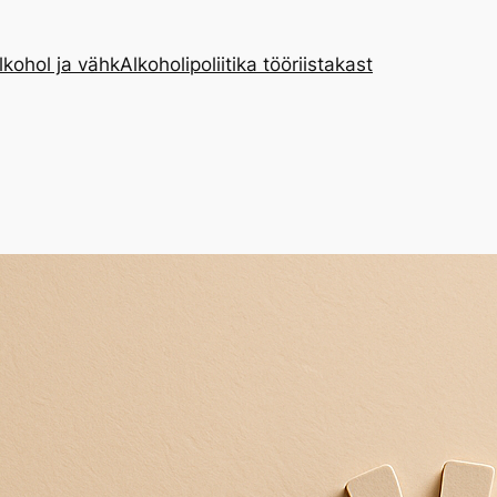
lkohol ja vähk
Alkoholipoliitika tööriistakast