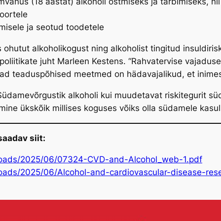
anus (18 aastat) alkoholi ostmiseks ja tarbimiseks, nii 
noortele
misele ja seotud toodetele
ohutut alkoholikogust ning alkoholist tingitud insuldiri
iitikate juht Marleen Kestens. “Rahvatervise vajaduse
evad teaduspõhised meetmed on hädavajalikud, et inime
üdamevõrgustik alkoholi kui muudetavat riskitegurit 
bimine ükskõik millises koguses võiks olla südamele kasul
aadav siit:
ploads/2025/06/07324-CVD-and-Alcohol_web-1.pdf
oads/2025/06/Alcohol-and-cardiovascular-disease-resea