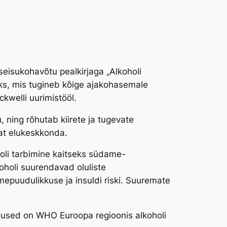
seisukohavõtu pealkirjaga
„Alkoholi
ks, mis tugineb kõige ajakohasemale
kwelli uurimistööl.
 ning rõhutab kiirete ja tugevate
mat elukeskkonda.
holi tarbimine kaitseks südame-
oholi suurendavad oluliste
epuudulikkuse ja insuldi riski. Suuremate
used on WHO Euroopa regioonis alkoholi