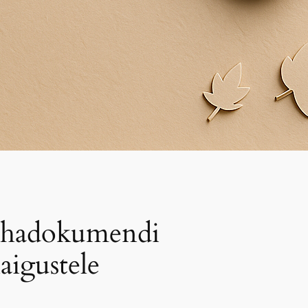
kohadokumendi
igustele