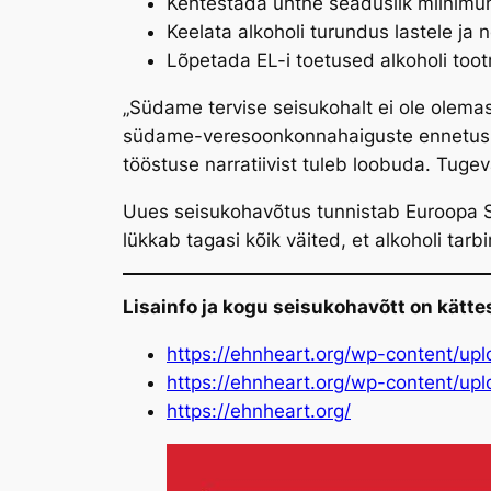
Kehtestada ühtne seaduslik miinimumv
Keelata alkoholi turundus lastele ja 
Lõpetada EL-i toetused alkoholi toot
„Südame tervise seisukohalt ei ole olemas 
südame-veresoonkonnahaiguste ennetuspol
tööstuse narratiivist tuleb loobuda. Tug
Uues seisukohavõtus tunnistab Euroopa S
lükkab tagasi kõik väited, et alkoholi tar
Lisainfo ja kogu seisukohavõtt on kättes
https://ehnheart.org/wp-content/u
https://ehnheart.org/wp-content/upl
https://ehnheart.org/