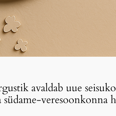
gustik avaldab uue seisu
a südame-veresoonkonna ha