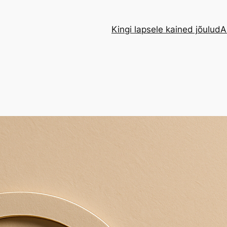
Kingi lapsele kained jõulud
A