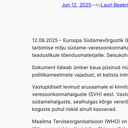
Jun 12, 2025
—
Lauri Beek
by
12.06.2025 – Euroopa Südamevõrgustik (
tarbimise mõju südame-veresoonkonnaha
teaduslikule tõendusmaterjalile. Seisukoh
Dokument lükkab ümber kaua püsinud müüdi,
poliitikameetmete vajadust, et kaitsta in
Vastupidiselt levinud arusaamale ei kinni
veresoonkonnahaiguste (SVH) eest. Vastup
südamehaiguste, sealhulgas kõrge vererõh
koguste puhul riskid ainult kasvavad.
Maailma Terviseorganisatsioon (WHO) on