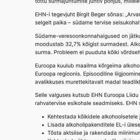
tõttu surmajuhtumite juhtiv põhjus, millel
EHN-i tegevjuht Birgit Beger sõnas: „Arva
selgelt paika – südame tervise seisukohal
Südame-veresoonkonnahaigused on jätkuva
moodustab 32,7% kõigist surmadest. Alko
surma. Probleem ei puuduta kõiki võrdse
Euroopa kuulub maailma kõrgeima alkoholi
Euroopa regioonis. Episoodiline liigjoomin
avalikkuses murettekitavalt madal teadlik
Selle valguses kutsub EHN Euroopa Liidu 
rahvatervise esikohale seadmiseks. EHN 
Kehtestada kõikidele alkohoolsetele 
Lisada alkoholipakenditele EL-i üles
Tõsta aktsiise ja rakendada miinimum