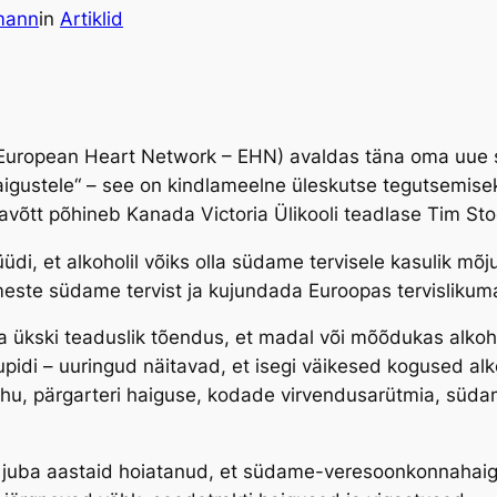
mann
in
Artiklid
European Heart Network – EHN) avaldas täna oma uue 
igustele“
– see on kindlameelne üleskutse tegutsemise
avõtt põhineb Kanada Victoria Ülikooli teadlase Tim Stoc
 et alkoholil võiks olla südame tervisele kasulik mõju,
imeste südame tervist ja kujundada Euroopas tervisliku
ta ükski teaduslik tõendus, et madal või mõõdukas alko
idi – uuringud näitavad, et isegi väikesed kogused alk
u, pärgarteri haiguse, kodade virvendusarütmia, südam
 juba aastaid hoiatanud, et südame-veresoonkonnahaig