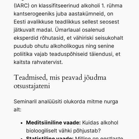
(IARC) on klassifitseerinud alkoholi 1. rühma
kantserogeeniks juba aastakümneid, on
Eesti avalikkuse teadlikkus sellest seosest
jätkuvalt madal. Ümarlaual osalenud
eksperdid rõhutasid, et vähiriski seisukohalt
puudub ohutu alkoholikogus ning senine
poliitika vajab teaduspõhiseid täiendusi, et
kaitsta rahvatervist.
Teadmised, mis peavad jõudma
otsustajateni
Seminaril analüüsiti olukorda mitme nurga
alt:
Meditsiiniline vaade:
Kuidas alkohol
bioloogiliselt vähki põhjustab?
Statistiline vaade:
Milline on eestlaste