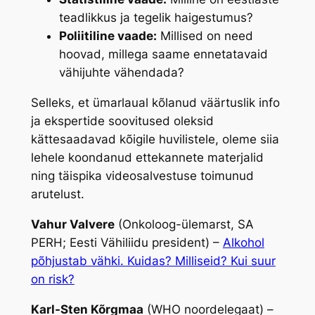
teadlikkus ja tegelik haigestumus?
Poliitiline vaade:
Millised on need
hoovad, millega saame ennetatavaid
vähijuhte vähendada?
Selleks, et ümarlaual kõlanud väärtuslik info
ja ekspertide soovitused oleksid
kättesaadavad kõigile huvilistele, oleme siia
lehele koondanud ettekannete materjalid
ning täispika videosalvestuse toimunud
arutelust.
Vahur Valvere
(Onkoloog-ülemarst, SA
PERH; Eesti Vähiliidu president) –
Alkohol
põhjustab vähki. Kuidas? Milliseid? Kui suur
on risk?
Karl-Sten Kõrgmaa
(WHO noordelegaat) –