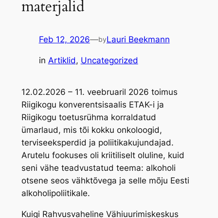
materjalid
Feb 12, 2026
—
Lauri Beekmann
by
in
Artiklid
, 
Uncategorized
12.02.2026 – 11. veebruaril 2026 toimus
Riigikogu konverentsisaalis ETAK-i ja
Riigikogu toetusrühma korraldatud
ümarlaud, mis tõi kokku onkoloogid,
terviseeksperdid ja poliitikakujundajad.
Arutelu fookuses oli kriitiliselt oluline, kuid
seni vähe teadvustatud teema: alkoholi
otsene seos vähktõvega ja selle mõju Eesti
alkoholipoliitikale.
Kuigi Rahvusvaheline Vähiuurimiskeskus