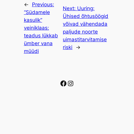
←
Previous:
Next:
Uuring:
“Südamele
Ühised õhtusöögid
kasulik”
võivad vähendada
veiniklaas:
paljude noorte
teadus lükkab
uimastitarvitamise
ümber vana
riski
→
müüdi
Facebook
Instagram